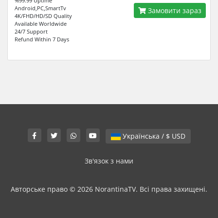
%99.99 Uptime
Android,PC,SmartTv
Замовити зараз
4K/FHD/HD/SD Quality
Available Worldwide
24/7 Support
Refund Within 7 Days
Українська / $ USD
Зв'язок з нами
Авторське право © 2026 NorantinaTV. Всі права захищені.