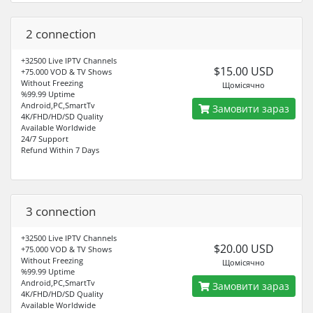
2 connection
+32500 Live IPTV Channels
$15.00 USD
+75.000 VOD & TV Shows
Without Freezing
Щомісячно
%99.99 Uptime
Android,PC,SmartTv
Замовити зараз
4K/FHD/HD/SD Quality
Available Worldwide
24/7 Support
Refund Within 7 Days
3 connection
+32500 Live IPTV Channels
$20.00 USD
+75.000 VOD & TV Shows
Without Freezing
Щомісячно
%99.99 Uptime
Android,PC,SmartTv
Замовити зараз
4K/FHD/HD/SD Quality
Available Worldwide